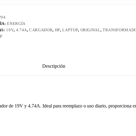
P04
ÍA:
ENERGÍA
AS:
19V
,
4.74A
,
CARGADOR
,
HP
,
LAPTOP
,
ORIGINAL
,
TRANSFORMAD
P
Descripción
mador de 19V y 4.74A. Ideal para reemplazo o uso diario, proporciona 