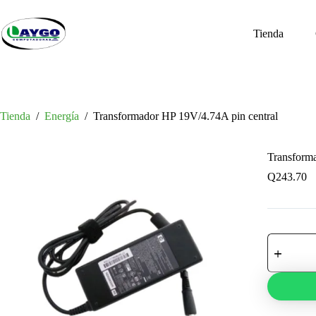
Saltar
al
contenido
Tienda
Tienda
/
Energía
/
Transformador HP 19V/4.74A pin central
Transform
Q
243.70
Transform
HP
19V/4.74A
pin
central
cantidad