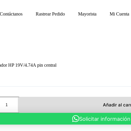
Contáctanos
Rastrear Pedido
Mayorista
Mi Cuenta
ador HP 19V/4.74A pin central
ador
Añadir al car
Solicitar información