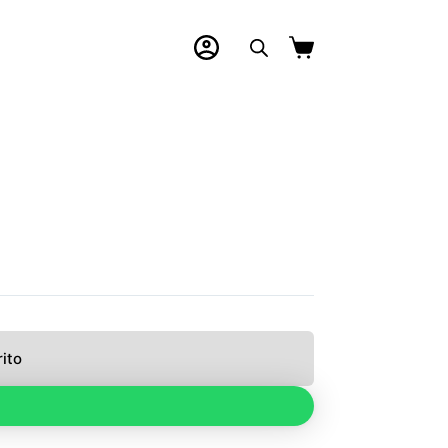
Carro
de
compra
rito