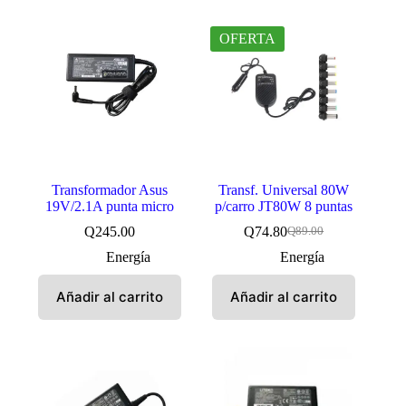
OFERTA
Transformador Asus
Transf. Universal 80W
19V/2.1A punta micro
p/carro JT80W 8 puntas
Q
245.00
Q
74.80
Q
89.00
El
El
precio
precio
Energía
Energía
original
actual
era:
es:
Añadir al carrito
Añadir al carrito
Q89.00.
Q74.80.