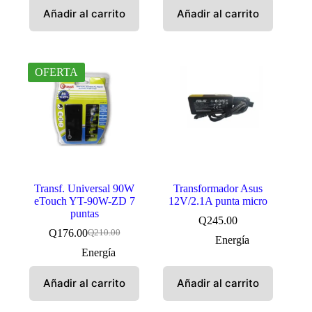
Añadir al carrito
Añadir al carrito
OFERTA
Transf. Universal 90W
Transformador Asus
eTouch YT-90W-ZD 7
12V/2.1A punta micro
puntas
Q
245.00
Q
176.00
Q
210.00
El
El
Energía
precio
precio
Energía
original
actual
era:
es:
Añadir al carrito
Añadir al carrito
Q210.00.
Q176.00.