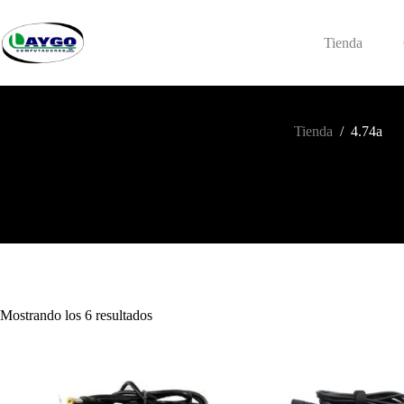
Saltar
al
contenido
Tienda
Tienda
/
4.74a
Mostrando los 6 resultados