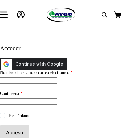
Saltar
al
contenido
Carro
de
compra
Acceder
Obligatorio
Nombre de usuario o correo electrónico
*
Obligatorio
Contraseña
*
Recuérdame
Acceso