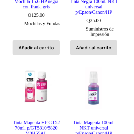
Mochila 15.6 HP negra
Tinta Negra 100ml. NKT
con franja gris
universal
p/Epson/Canon/HP
Q
125.00
Q
25.00
Mochilas y Fundas
Suministros de
Impresión
Añadir al carrito
Añadir al carrito
Tinta Magenta HP GT52
Tinta Magenta 100ml.
70ml. p/GT5810/5820
NKT universal
M0H55AL
p/Epson/Canon/HP