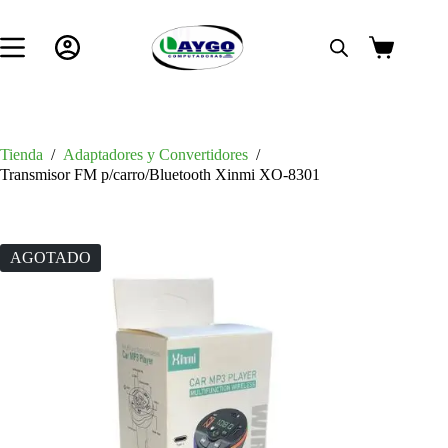
Saltar
al
contenido
Carro
de
compra
Tienda
/
Adaptadores y Convertidores
/
Transmisor FM p/carro/Bluetooth Xinmi XO-8301
AGOTADO