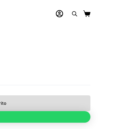
Carro
de
compra
rito