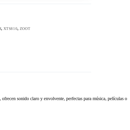
H
,
XTS810
,
ZOOT
frecen sonido claro y envolvente, perfectas para música, películas o