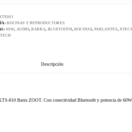
XTE001
ÍA:
BOCINAS Y REPRODUCTORES
AS:
60W
,
AUDIO
,
BARRA
,
BLUETOOTH
,
BOCINAS
,
PARLANTES
,
XTEC
TECH
Descripción
h XTS-810 Barra ZOOT. Con conectividad Bluetooth y potencia de 60W, o