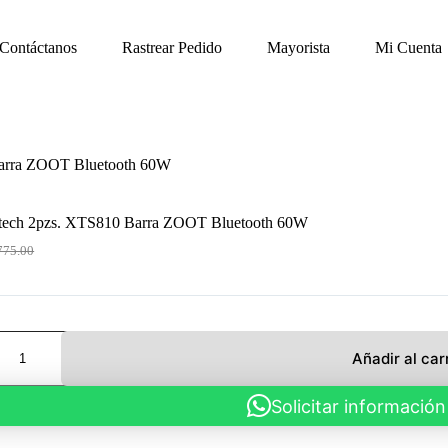
Contáctanos
Rastrear Pedido
Mayorista
Mi Cuenta
Barra ZOOT Bluetooth 60W
tech 2pzs. XTS810 Barra ZOOT Bluetooth 60W
775.00
ecio
ecio
ginal
ual
:
75.00.
23.50.
Añadir al car
Solicitar información