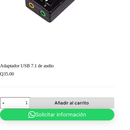
Adaptador USB 7.1 de audio
Q
35.00
Adaptador
Añadir al carrito
USB
7.1
Solicitar información
de
audio
cantidad