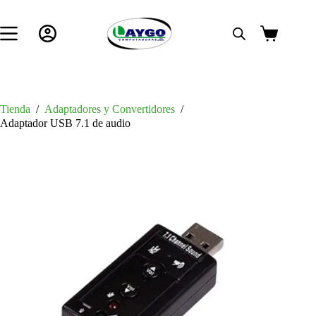
Saltar
al
contenido
Carro
de
compra
Tienda
/
Adaptadores y Convertidores
/
Adaptador USB 7.1 de audio