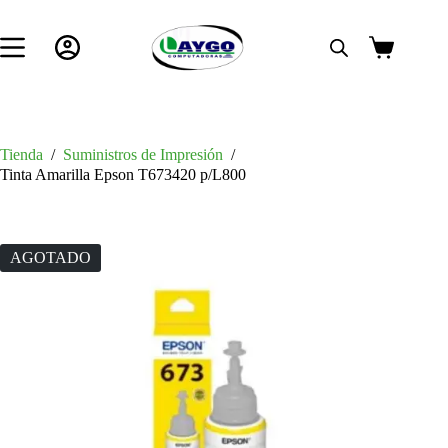
Saltar
al
contenido
Carro
de
compra
Tienda
/
Suministros de Impresión
/
Tinta Amarilla Epson T673420 p/L800
AGOTADO