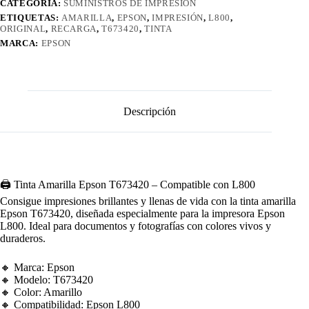
CATEGORÍA:
SUMINISTROS DE IMPRESIÓN
ETIQUETAS:
AMARILLA
,
EPSON
,
IMPRESIÓN
,
L800
,
ORIGINAL
,
RECARGA
,
T673420
,
TINTA
MARCA:
EPSON
Descripción
🖨️ Tinta Amarilla Epson T673420 – Compatible con L800
Consigue impresiones brillantes y llenas de vida con la tinta amarilla
Epson T673420, diseñada especialmente para la impresora Epson
L800. Ideal para documentos y fotografías con colores vivos y
duraderos.
🔸 Marca: Epson
🔸 Modelo: T673420
🔸 Color: Amarillo
🔸 Compatibilidad: Epson L800