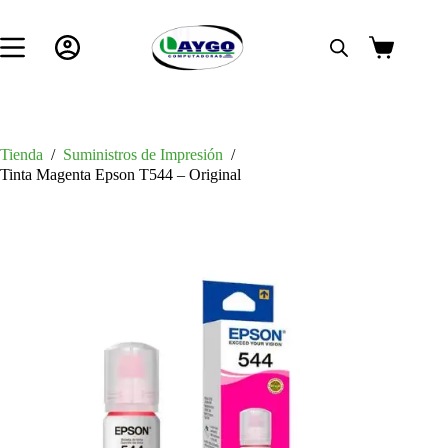
Saltar
al
contenido
Carro
de
compra
Tienda
/
Suministros de Impresión
/
Tinta Magenta Epson T544 – Original