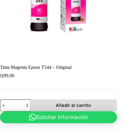
Tinta Magenta Epson T544 – Original
Q
99.00
Tinta
Añadir al carrito
Magenta
Epson
Solicitar información
T544
-
Original
cantidad