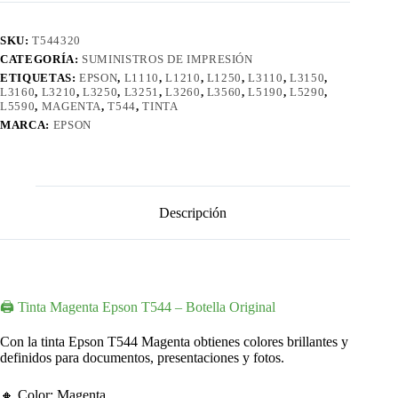
SKU:
T544320
CATEGORÍA:
SUMINISTROS DE IMPRESIÓN
ETIQUETAS:
EPSON
,
L1110
,
L1210
,
L1250
,
L3110
,
L3150
,
L3160
,
L3210
,
L3250
,
L3251
,
L3260
,
L3560
,
L5190
,
L5290
,
L5590
,
MAGENTA
,
T544
,
TINTA
MARCA:
EPSON
Descripción
🖨️ Tinta Magenta Epson T544 – Botella Original
Con la tinta Epson T544 Magenta obtienes colores brillantes y
definidos para documentos, presentaciones y fotos.
🔸 Color: Magenta