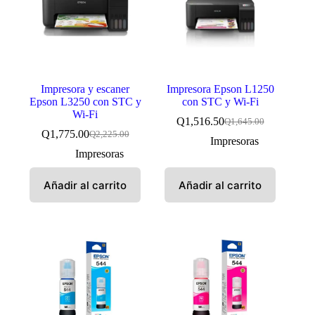
Impresora y escaner
Impresora Epson L1250
Epson L3250 con STC y
con STC y Wi-Fi
Wi-Fi
Q
1,516.50
Q
1,645.00
El
El
Q
1,775.00
Q
2,225.00
El
El
precio
precio
Impresoras
precio
precio
original
actual
Impresoras
original
actual
era:
es:
era:
es:
Q1,645.00.
Q1,516.50.
Añadir al carrito
Añadir al carrito
Q2,225.00.
Q1,775.00.