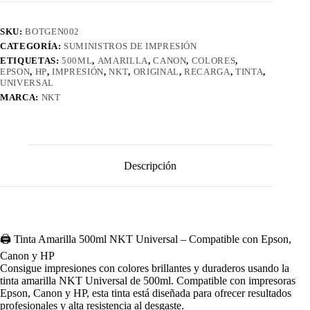
SKU:
BOTGEN002
CATEGORÍA:
SUMINISTROS DE IMPRESIÓN
ETIQUETAS:
500ML
,
AMARILLA
,
CANON
,
COLORES
,
EPSON
,
HP
,
IMPRESIÓN
,
NKT
,
ORIGINAL
,
RECARGA
,
TINTA
,
UNIVERSAL
MARCA:
NKT
Descripción
🖨️ Tinta Amarilla 500ml NKT Universal – Compatible con Epson,
Canon y HP
Consigue impresiones con colores brillantes y duraderos usando la
tinta amarilla NKT Universal de 500ml. Compatible con impresoras
Epson, Canon y HP, esta tinta está diseñada para ofrecer resultados
profesionales y alta resistencia al desgaste.