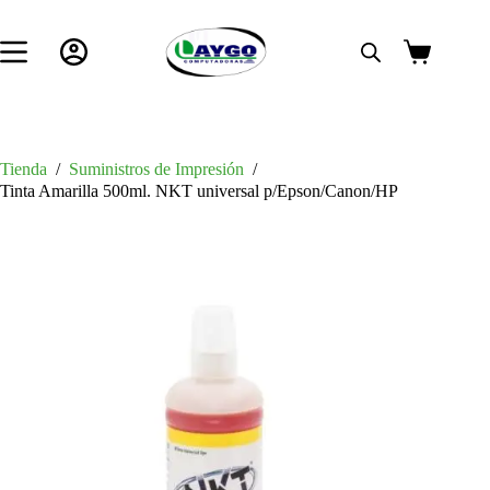
Saltar
al
contenido
Carro
de
compra
Tienda
/
Suministros de Impresión
/
Tinta Amarilla 500ml. NKT universal p/Epson/Canon/HP