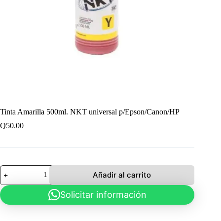
Tinta Amarilla 500ml. NKT universal p/Epson/Canon/HP
Q
50.00
Tinta
Añadir al carrito
Amarilla
500ml.
Solicitar información
NKT
universal
p/Epson/Canon/HP
cantidad