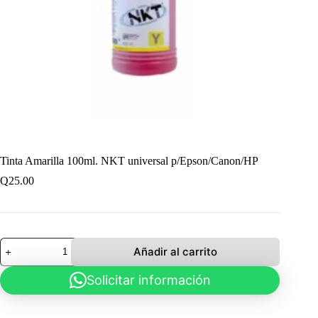
Tinta Amarilla 100ml. NKT universal p/Epson/Canon/HP
Q
25.00
Tinta
Añadir al carrito
Amarilla
100ml.
Solicitar información
NKT
universal
p/Epson/Canon/HP
cantidad