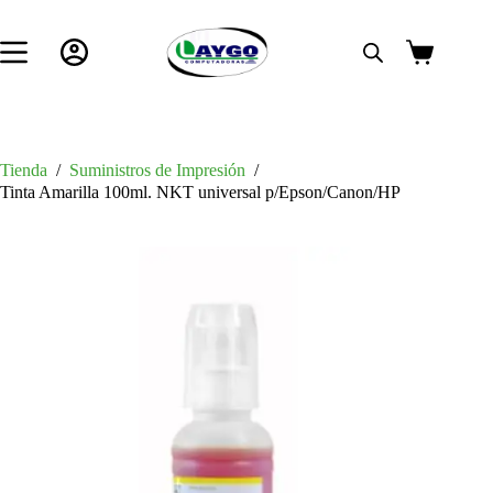
Saltar
al
contenido
Carro
de
compra
Tienda
/
Suministros de Impresión
/
Tinta Amarilla 100ml. NKT universal p/Epson/Canon/HP