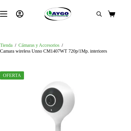
Saltar
al
contenido
Carro
de
compra
Tienda
/
Cámaras y Accesorios
/
Camara wireless Unno CM1407WT 720p/1Mp. interiores
OFERTA