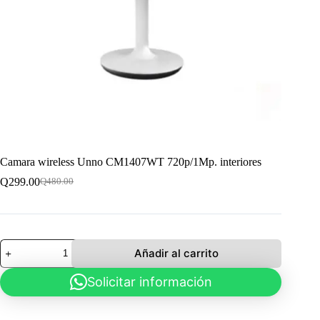
Camara wireless Unno CM1407WT 720p/1Mp. interiores
Q
299.00
Q
480.00
El
El
precio
precio
original
actual
era:
es:
Q480.00.
Q299.00.
Camara
Añadir al carrito
wireless
Unno
Solicitar información
CM1407WT
720p/1Mp.
interiores
cantidad