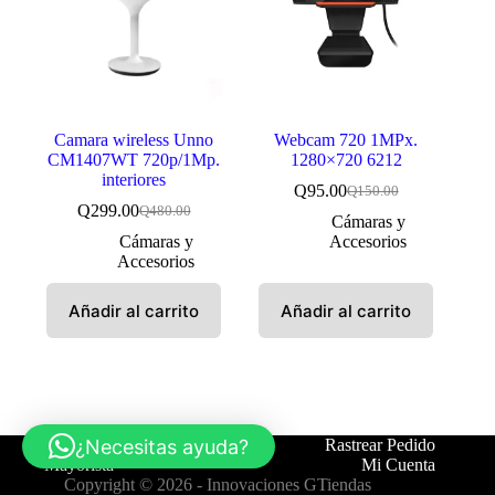
Camara wireless Unno
Webcam 720 1MPx.
CM1407WT 720p/1Mp.
1280×720 6212
interiores
Q
95.00
Q
150.00
El
El
Q
299.00
Q
480.00
El
El
precio
precio
Cámaras y
precio
precio
original
actual
Cámaras y
Accesorios
original
actual
era:
es:
Accesorios
era:
es:
Q150.00.
Q95.00.
Q480.00.
Q299.00.
Añadir al carrito
Añadir al carrito
¿Necesitas ayuda?
Tienda
Contáctanos
Rastrear Pedido
Mayorista
Mi Cuenta
Copyright © 2026 -
Innovaciones GTiendas