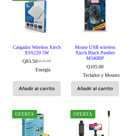
Cargador Wireless Xtech
Mouse USB wireless
XSS220 5W
Xtech Black Panther
M340BP
Q
83.50
Q
125.00
El
El
Q
105.00
precio
precio
Energía
original
actual
Teclados y Mouses
era:
es:
Q125.00.
Q83.50.
Añadir al carrito
Añadir al carrito
OFERTA
OFERTA