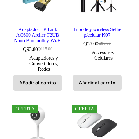
Adaptador TP-Link
Tripode y wireless Selfie
AC600 Archer T2UB
p/celular K07
Nano Bluetooth y Wi-Fi
Q
55.00
Q
80.00
El
El
Q
93.80
Q
115.00
El
El
precio
precio
Accesorios
,
precio
precio
original
actual
Adaptadores y
Celulares
original
actual
era:
es:
Convertidores
,
era:
es:
Q80.00.
Q55.00.
Redes
Q115.00.
Q93.80.
Añadir al carrito
Añadir al carrito
OFERTA
OFERTA