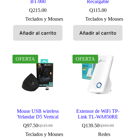
BT-900
Recargable
Q
215.00
Q
115.00
Teclados y Mouses
Teclados y Mouses
Añadir al carrito
Añadir al carrito
OFERTA
OFERTA
Mouse USB wireless
Extensor de WiFi TP-
Yelandar D5 Vertical
Link TL-WA850RE
Q
97.50
Q
139.50
Q
125.00
Q
165.00
El
El
El
El
precio
precio
precio
precio
Teclados y Mouses
Redes
original
actual
original
actual