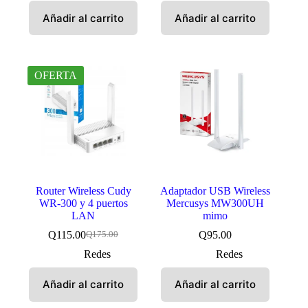
era:
es:
era:
es:
Añadir al carrito
Añadir al carrito
Q125.00.
Q97.50.
Q165.00.
Q139.50.
OFERTA
Router Wireless Cudy
Adaptador USB Wireless
WR-300 y 4 puertos
Mercusys MW300UH
LAN
mimo
Q
115.00
Q
95.00
Q
175.00
El
El
precio
precio
Redes
Redes
original
actual
era:
es:
Añadir al carrito
Añadir al carrito
Q175.00.
Q115.00.