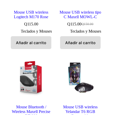
Mouse USB wireless
Mouse USB wireless tipo
Logitech M170 Rose
C Maxell MOWL-C
Q
115.00
Q
115.00
Q
150.00
El
El
precio
precio
Teclados y Mouses
Teclados y Mouses
original
actual
era:
es:
Añadir al carrito
Añadir al carrito
Q150.00.
Q115.00.
Mouse Bluetooth /
Mouse USB wireless
Wireless Maxell Precise
Yelandar T6 RGB