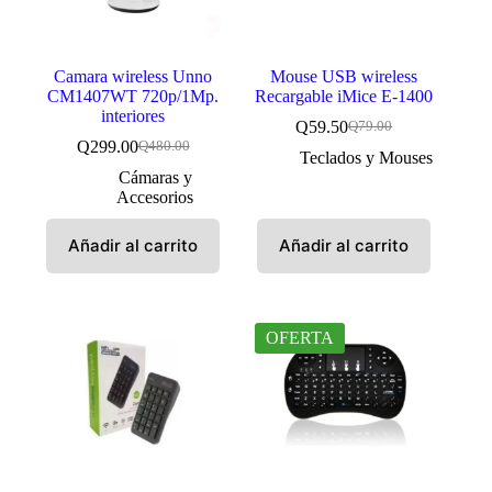
Camara wireless Unno
Mouse USB wireless
CM1407WT 720p/1Mp.
Recargable iMice E-1400
interiores
Q
59.50
Q
79.00
El
El
Q
299.00
Q
480.00
El
El
precio
precio
Teclados y Mouses
precio
precio
original
actual
Cámaras y
original
actual
era:
es:
Accesorios
era:
es:
Q79.00.
Q59.50.
Q480.00.
Q299.00.
Añadir al carrito
Añadir al carrito
OFERTA