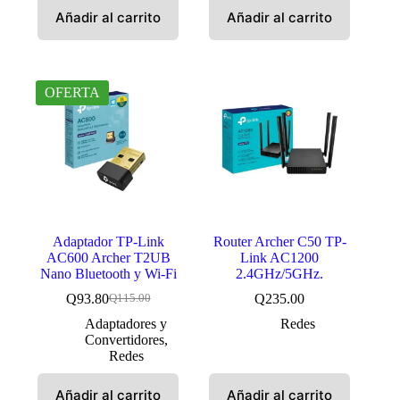
Añadir al carrito
Añadir al carrito
OFERTA
Adaptador TP-Link
Router Archer C50 TP-
AC600 Archer T2UB
Link AC1200
Nano Bluetooth y Wi-Fi
2.4GHz/5GHz.
Q
93.80
Q
235.00
Q
115.00
El
El
precio
precio
Adaptadores y
Redes
original
actual
Convertidores
,
era:
es:
Redes
Q115.00.
Q93.80.
Añadir al carrito
Añadir al carrito