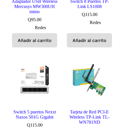
Adaptador USB Wireless
Switch 8 Puertos TP-
Mercusys MW300UH
Link LS1008
mimo
Q
115.00
Q
95.00
Redes
Redes
Añadir al carrito
Añadir al carrito
Switch 5 puertos Nexxt
Tarjeta de Red PCI-E
Naxos 501G Gigabit
Wireless TP-Link TL-
WN781ND
Q
115.00