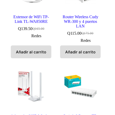
Extensor de WiFi TP-
Router Wireless Cudy
Link TL-WA850RE
WR-300 y 4 puertos
LAN
Q
139.50
Q
165.00
El
El
Q
115.00
Q
175.00
precio
precio
El
El
Redes
original
actual
precio
precio
Redes
era:
es:
original
actual
Q165.00.
Q139.50.
era:
es:
Añadir al carrito
Añadir al carrito
Q175.00.
Q115.00.