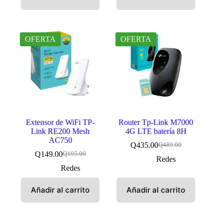
OFERTA
OFERTA
Extensor de WiFi TP-
Router Tp-Link M7000
Link RE200 Mesh
4G LTE batería 8H
AC750
Q
435.00
Q
489.00
El
El
Q
149.00
Q
195.00
El
El
precio
precio
Redes
precio
precio
original
actual
Redes
original
actual
era:
es:
era:
es:
Q489.00.
Q435.00.
Añadir al carrito
Añadir al carrito
Q195.00.
Q149.00.