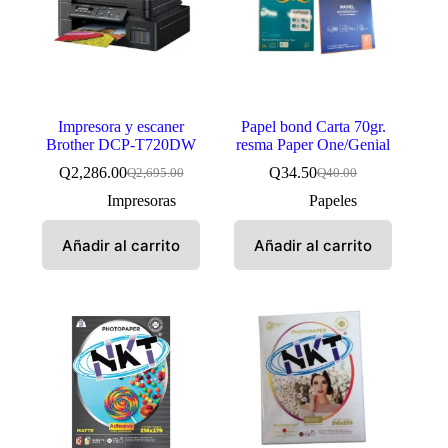
Impresora y escaner
Papel bond Carta 70gr.
Brother DCP-T720DW
resma Paper One/Genial
Q
2,286.00
Q
34.50
Q
2,695.00
Q
40.00
El
El
El
El
precio
precio
precio
precio
Impresoras
Papeles
original
actual
original
actual
era:
es:
era:
es:
Añadir al carrito
Añadir al carrito
Q2,695.00.
Q2,286.00.
Q40.00.
Q34.50.