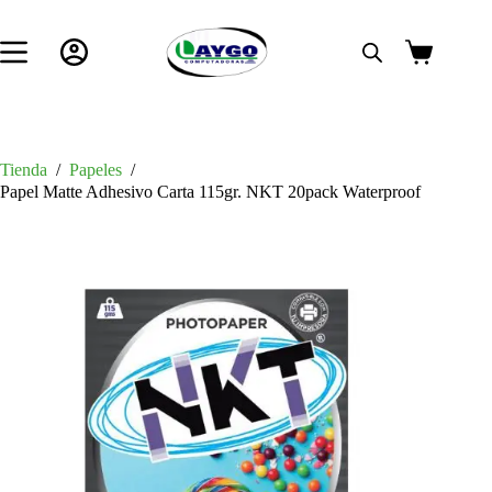
Saltar
al
contenido
Carro
de
compra
Tienda
/
Papeles
/
Papel Matte Adhesivo Carta 115gr. NKT 20pack Waterproof