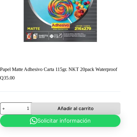
Papel Matte Adhesivo Carta 115gr. NKT 20pack Waterproof
Q
35.00
Papel
Añadir al carrito
Matte
Adhesivo
Solicitar información
Carta
115gr.
NKT
20pack