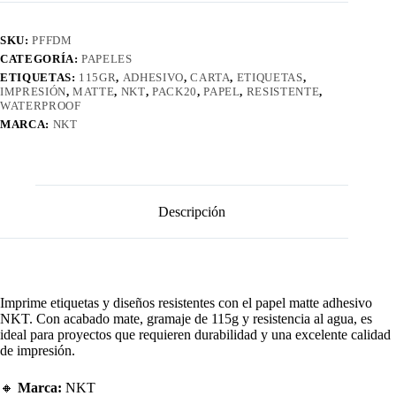
Waterproof
cantidad
SKU:
PFFDM
CATEGORÍA:
PAPELES
ETIQUETAS:
115GR
,
ADHESIVO
,
CARTA
,
ETIQUETAS
,
IMPRESIÓN
,
MATTE
,
NKT
,
PACK20
,
PAPEL
,
RESISTENTE
,
WATERPROOF
MARCA:
NKT
Descripción
Imprime etiquetas y diseños resistentes con el papel matte adhesivo
NKT. Con acabado mate, gramaje de 115g y resistencia al agua, es
ideal para proyectos que requieren durabilidad y una excelente calidad
de impresión.
🔸
Marca:
NKT