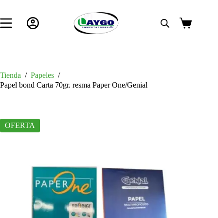
Saltar
al
contenido
Carro
de
compra
Tienda
/
Papeles
/
Papel bond Carta 70gr. resma Paper One/Genial
OFERTA