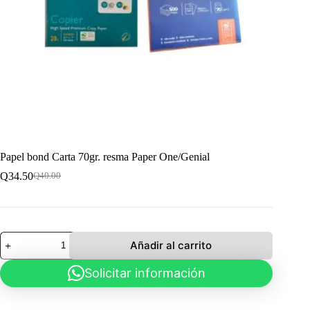
Papel bond Carta 70gr. resma Paper One/Genial
Q
34.50
Q
40.00
El
El
precio
precio
original
actual
era:
es:
Q40.00.
Q34.50.
Papel
Añadir al carrito
bond
Carta
Solicitar información
70gr.
resma
Paper
One/Genial