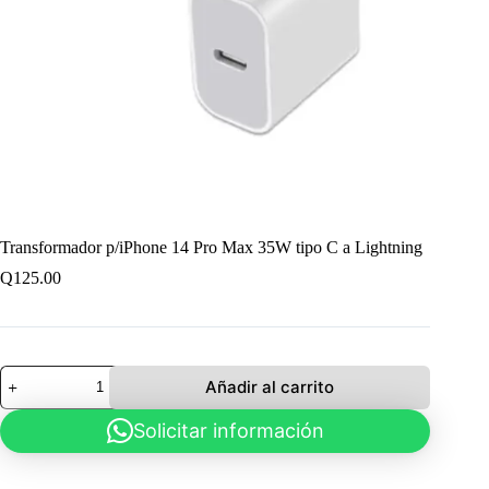
Transformador p/iPhone 14 Pro Max 35W tipo C a Lightning
Q
125.00
Transformador
Añadir al carrito
p/iPhone
14
Solicitar información
Pro
Max
35W
tipo