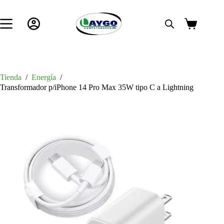
Saltar
al
contenido
Carro
de
compra
Tienda
/
Energía
/
Transformador p/iPhone 14 Pro Max 35W tipo C a Lightning