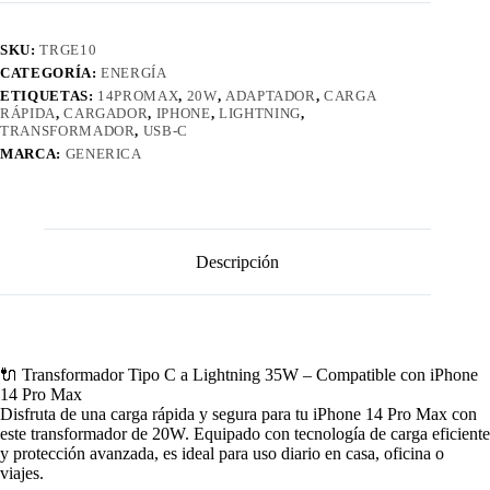
C
a
SKU:
TRGE10
Lightning
cantidad
CATEGORÍA:
ENERGÍA
ETIQUETAS:
14PROMAX
,
20W
,
ADAPTADOR
,
CARGA
RÁPIDA
,
CARGADOR
,
IPHONE
,
LIGHTNING
,
TRANSFORMADOR
,
USB-C
MARCA:
GENERICA
Descripción
🔌 Transformador Tipo C a Lightning 35W – Compatible con iPhone
14 Pro Max
Disfruta de una carga rápida y segura para tu iPhone 14 Pro Max con
este transformador de 20W. Equipado con tecnología de carga eficiente
y protección avanzada, es ideal para uso diario en casa, oficina o
viajes.