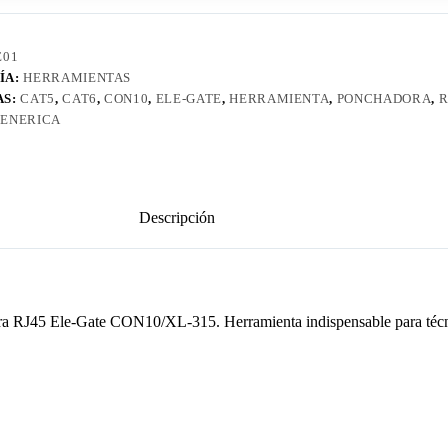
E01
ÍA:
HERRAMIENTAS
AS:
CAT5
,
CAT6
,
CON10
,
ELE-GATE
,
HERRAMIENTA
,
PONCHADORA
,
R
ENERICA
Descripción
ora RJ45 Ele-Gate CON10/XL-315. Herramienta indispensable para técnic