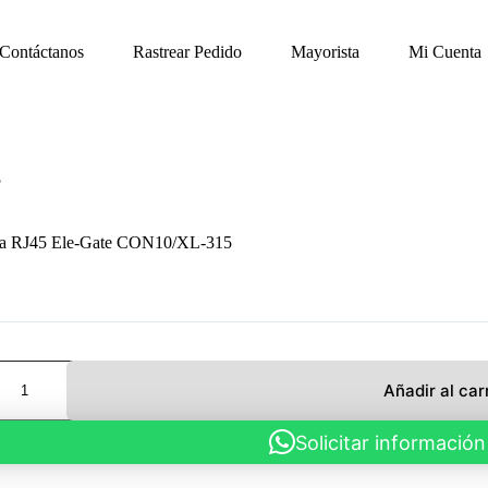
Contáctanos
Rastrear Pedido
Mayorista
Mi Cuenta
5
a RJ45 Ele-Gate CON10/XL-315
a
Añadir al car
Solicitar información
-