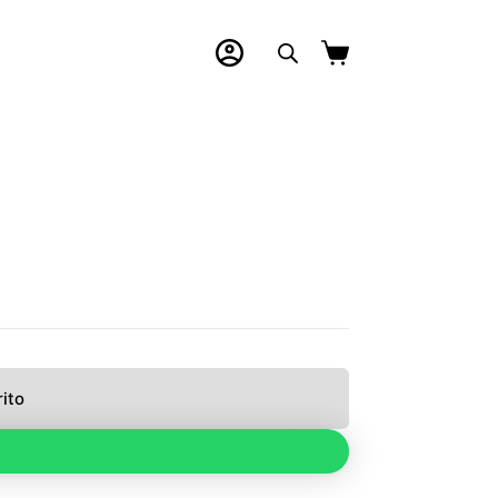
Carro
de
compra
rito