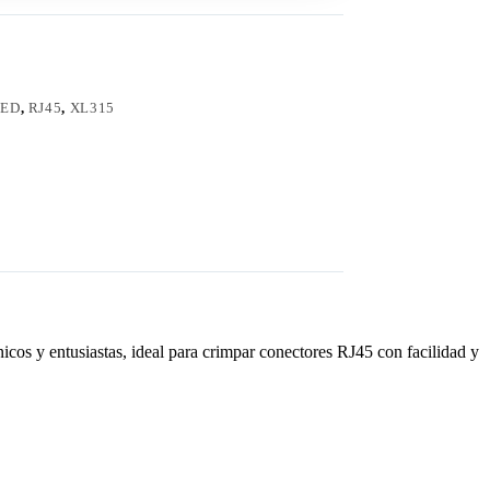
ED
,
RJ45
,
XL315
os y entusiastas, ideal para crimpar conectores RJ45 con facilidad y