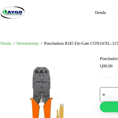
Saltar
al
contenido
Tienda
Tienda
/
Herramientas
/
Ponchadora RJ45 Ele-Gate CON10/XL-31
Ponchador
Q
90.00
Ponchador
RJ45
Ele-
Gate
CON10/XL
315
cantidad