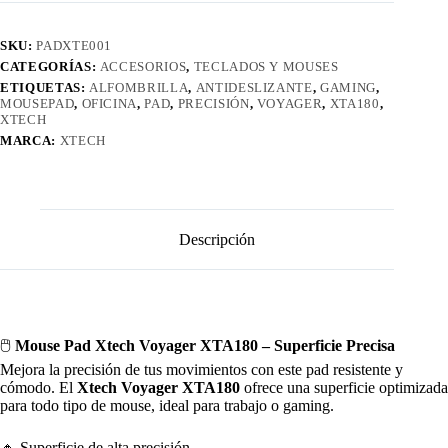
SKU:
PADXTE001
CATEGORÍAS:
ACCESORIOS
,
TECLADOS Y MOUSES
ETIQUETAS:
ALFOMBRILLA
,
ANTIDESLIZANTE
,
GAMING
,
MOUSEPAD
,
OFICINA
,
PAD
,
PRECISIÓN
,
VOYAGER
,
XTA180
,
XTECH
MARCA:
XTECH
Descripción
🖱️
Mouse Pad Xtech Voyager XTA180 – Superficie Precisa
Mejora la precisión de tus movimientos con este pad resistente y
cómodo. El
Xtech Voyager XTA180
ofrece una superficie optimizada
para todo tipo de mouse, ideal para trabajo o gaming.
🔸 Superficie de alta precisión