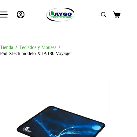
Saltar
al
contenido
Carro
de
compra
Tienda
/
Teclados y Mouses
/
Pad Xtech modelo XTA180 Voyager