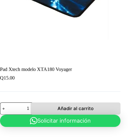
Pad Xtech modelo XTA180 Voyager
Q
15.00
Pad
Añadir al carrito
Xtech
modelo
Solicitar información
XTA180
Voyager
cantidad