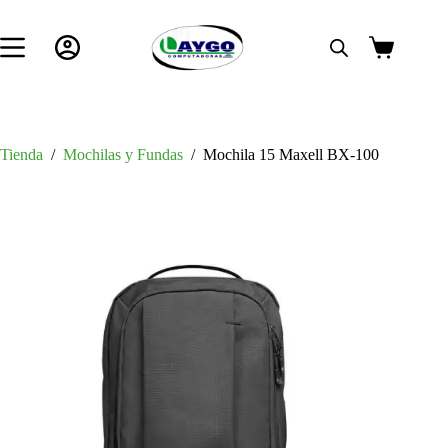
Saltar
al
contenido
Carro
de
compra
Tienda
/
Mochilas y Fundas
/
Mochila 15 Maxell BX-100