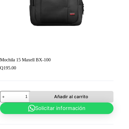
Mochila 15 Maxell BX-100
Q
195.00
Mochila
Añadir al carrito
15
Maxell
Solicitar información
BX-
100
cantidad