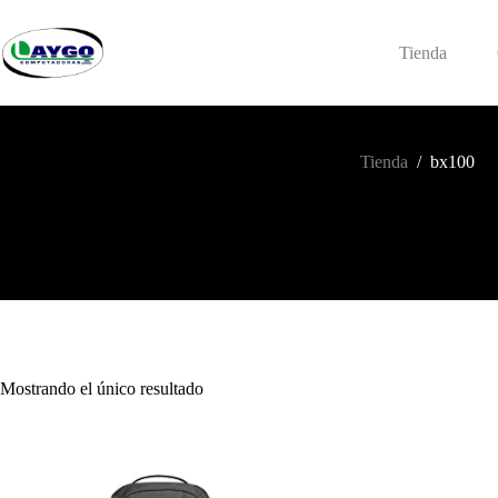
Saltar
al
contenido
Tienda
Tienda
/
bx100
Mostrando el único resultado