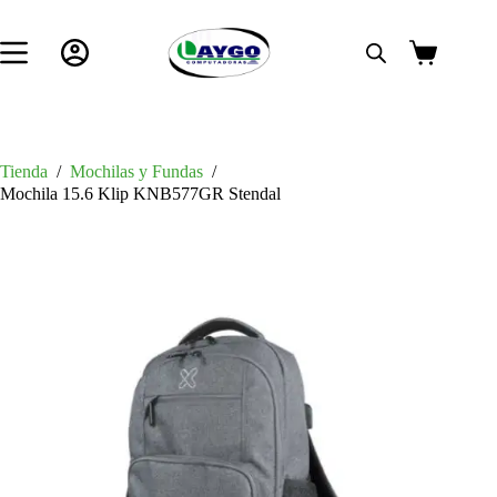
Saltar
al
contenido
Carro
de
compra
Tienda
/
Mochilas y Fundas
/
Mochila 15.6 Klip KNB577GR Stendal