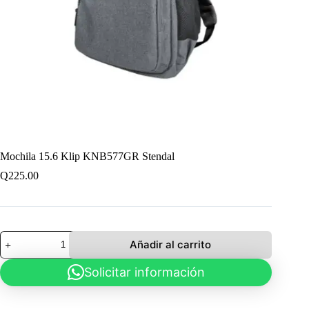
Mochila 15.6 Klip KNB577GR Stendal
Q
225.00
Mochila
Añadir al carrito
15.6
Klip
Solicitar información
KNB577GR
Stendal
cantidad