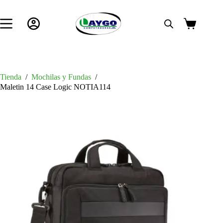
Saltar
al
contenido
Carro
de
compra
Tienda
/
Mochilas y Fundas
/
Maletin 14 Case Logic NOTIA114