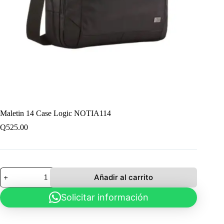
Maletin 14 Case Logic NOTIA114
Q
525.00
Maletin
Añadir al carrito
14
Case
Solicitar información
Logic
NOTIA114
cantidad