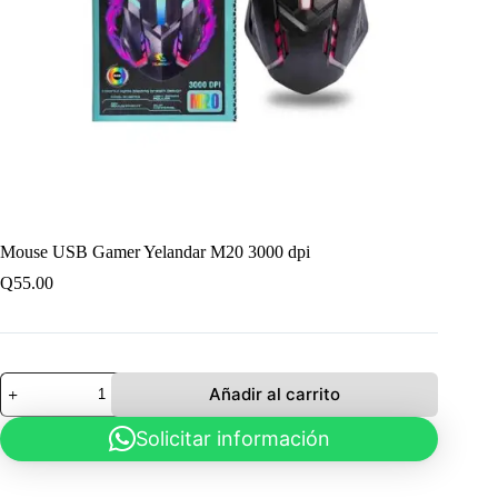
Mouse USB Gamer Yelandar M20 3000 dpi
Q
55.00
Mouse
Añadir al carrito
USB
Gamer
Solicitar información
Yelandar
M20
3000
dpi