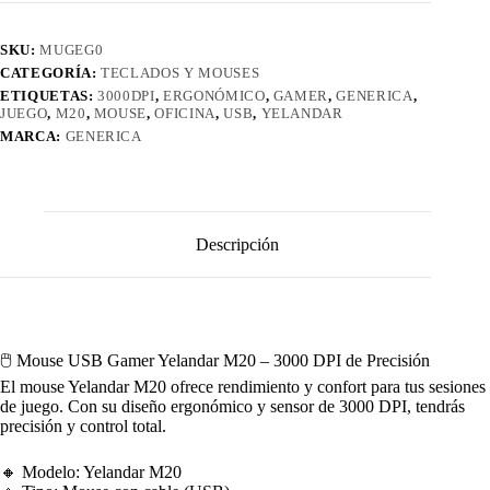
cantidad
SKU:
MUGEG0
CATEGORÍA:
TECLADOS Y MOUSES
ETIQUETAS:
3000DPI
,
ERGONÓMICO
,
GAMER
,
GENERICA
,
JUEGO
,
M20
,
MOUSE
,
OFICINA
,
USB
,
YELANDAR
MARCA:
GENERICA
Descripción
🖱️ Mouse USB Gamer Yelandar M20 – 3000 DPI de Precisión
El mouse Yelandar M20 ofrece rendimiento y confort para tus sesiones
de juego. Con su diseño ergonómico y sensor de 3000 DPI, tendrás
precisión y control total.
🔸 Modelo: Yelandar M20