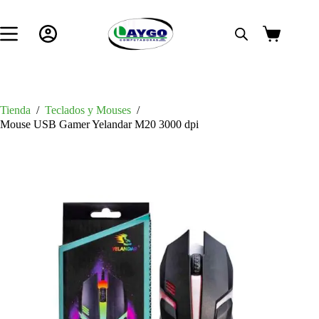
Saltar
al
contenido
Carro
de
compra
Tienda
/
Teclados y Mouses
/
Mouse USB Gamer Yelandar M20 3000 dpi