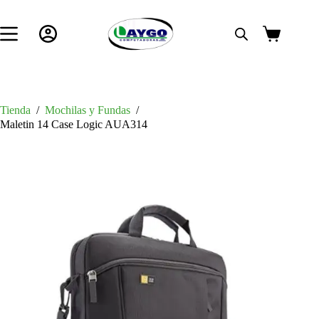
Saltar
al
contenido
Carro
de
compra
Tienda
/
Mochilas y Fundas
/
Maletin 14 Case Logic AUA314