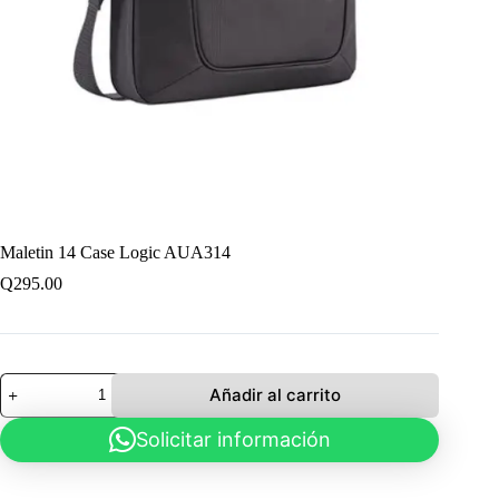
Maletin 14 Case Logic AUA314
Q
295.00
Maletin
Añadir al carrito
14
Case
Solicitar información
Logic
AUA314
cantidad