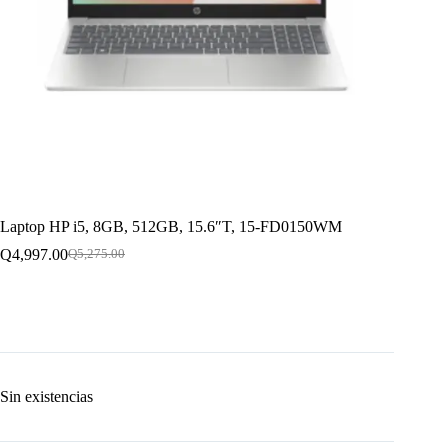
Laptop HP i5, 8GB, 512GB, 15.6″T, 15-FD0150WM
Q
4,997.00
Q
5,275.00
El
El
precio
precio
original
actual
era:
es:
Q5,275.00.
Q4,997.00.
Sin existencias