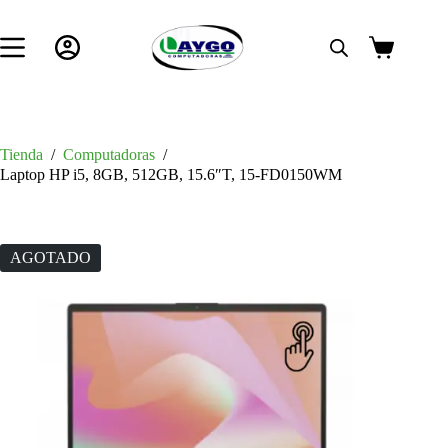
Saltar
al
contenido
Carro
de
compra
Tienda
/
Computadoras
/
Laptop HP i5, 8GB, 512GB, 15.6″T, 15-FD0150WM
AGOTADO