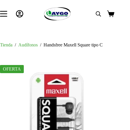
Saltar
al
contenido
Carro
de
compra
Tienda
/
Audífonos
/
Handsfree Maxell Square tipo C
OFERTA