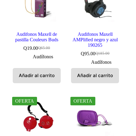
Audifonos Maxell de
Audifonos Maxell
pastilla Couleurs Buds
AMPlified negro y azul
190265
Q
19.00
Q
65.00
El
El
Q
95.00
Q
185.00
precio
precio
El
El
Audífonos
original
actual
precio
precio
Audífonos
era:
es:
original
actual
Q65.00.
Q19.00.
era:
es:
Añadir al carrito
Añadir al carrito
Q185.00.
Q95.00.
OFERTA
OFERTA