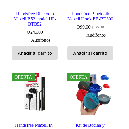
Handsfree Bluetooth
Handsfree Bluetooth
Maxell B52 model HP-
Maxell Hook EB-BT300
BTB52
Q
99.00
Q
135.00
El
El
Q
245.00
precio
precio
Audífonos
original
actual
Audífonos
era:
es:
Q135.00.
Q99.00.
Añadir al carrito
Añadir al carrito
OFERTA
OFERTA
Handsfree Maxell IN-
Kit de Bocina y