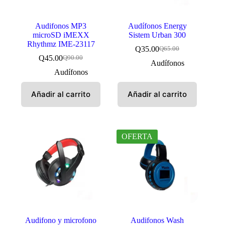
Audifonos MP3
Audífonos Energy
microSD iMEXX
Sistem Urban 300
Rhythmz IME-23117
Q
35.00
Q
65.00
El
El
Q
45.00
Q
90.00
El
El
precio
precio
Audífonos
precio
precio
original
actual
Audífonos
original
actual
era:
es:
era:
es:
Q65.00.
Q35.00.
Añadir al carrito
Añadir al carrito
Q90.00.
Q45.00.
OFERTA
Audifono y microfono
Audifonos Wash