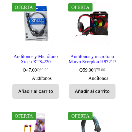
OFERTA
OFERTA
Audífonos y Micrófono
Audifonos y microfono
Xtech XTS-220
Marvo Scorpion H8321P
Q
47.00
Q
59.00
Q
60.00
Q
75.00
El
El
El
El
precio
precio
precio
precio
Audífonos
Audífonos
original
actual
original
actual
era:
es:
era:
es:
Añadir al carrito
Añadir al carrito
Q60.00.
Q47.00.
Q75.00.
Q59.00.
OFERTA
OFERTA