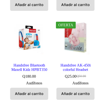
era:
es:
Añadir al carrito
Añadir al carrito
Q50.00.
Q29.00.
OFERTA
Handsfree Bluetooth
Handsfree AK-450i
Maxell Kidz HPBT350
colorful Headset
Q
180.00
Q
25.00
Q
50.00
El
El
precio
precio
Audífonos
Audífonos
original
actual
era:
es:
Añadir al carrito
Añadir al carrito
Q50.00.
Q25.00.