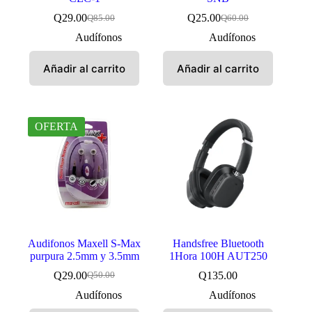
Q
29.00
Q
25.00
Q
85.00
Q
60.00
El
El
El
El
precio
precio
precio
precio
Audífonos
Audífonos
original
actual
original
actual
era:
es:
era:
es:
Añadir al carrito
Añadir al carrito
Q85.00.
Q29.00.
Q60.00.
Q25.00.
OFERTA
Audifonos Maxell S-Max
Handsfree Bluetooth
purpura 2.5mm y 3.5mm
1Hora 100H AUT250
Q
29.00
Q
135.00
Q
50.00
El
El
precio
precio
Audífonos
Audífonos
original
actual