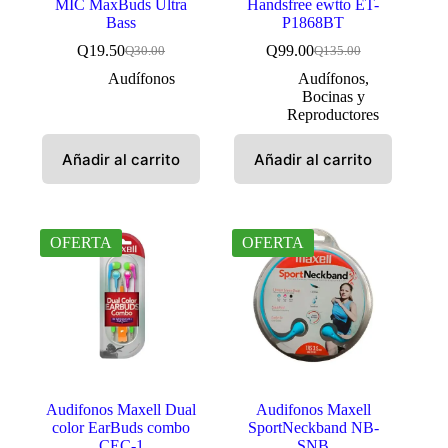
MIC MaxBuds Ultra
Handsfree ewtto ET-
Bass
P1868BT
Q
19.50
Q
99.00
Q
30.00
Q
135.00
El
El
El
El
precio
precio
precio
precio
Audífonos
Audífonos
,
original
actual
original
actual
Bocinas y
era:
es:
era:
es:
Reproductores
Q30.00.
Q19.50.
Q135.00.
Q99.00.
Añadir al carrito
Añadir al carrito
OFERTA
OFERTA
Audifonos Maxell Dual
Audifonos Maxell
color EarBuds combo
SportNeckband NB-
CEC-1
SNB