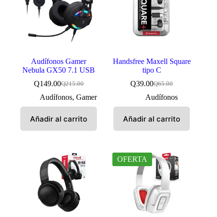
Audífonos Gamer
Handsfree Maxell Square
Nebula GX50 7.1 USB
tipo C
Q
149.00
Q
39.00
Q
215.00
Q
65.00
El
El
El
El
precio
precio
precio
precio
Audífonos
,
Gamer
Audífonos
original
actual
original
actual
era:
es:
era:
es:
Añadir al carrito
Añadir al carrito
Q215.00.
Q149.00.
Q65.00.
Q39.00.
OFERTA