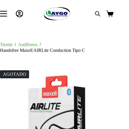
Saltar
al
contenido
Carro
de
compra
Tienda
/
Audífonos
/
Handsfree Maxell AIRLite Conduction Tipo C
AGOTADO