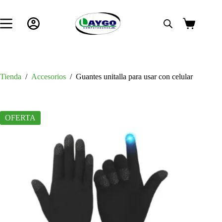
Saltar
al
contenido
Carro
de
compra
Tienda
/
Accesorios
/
Guantes unitalla para usar con celular
OFERTA