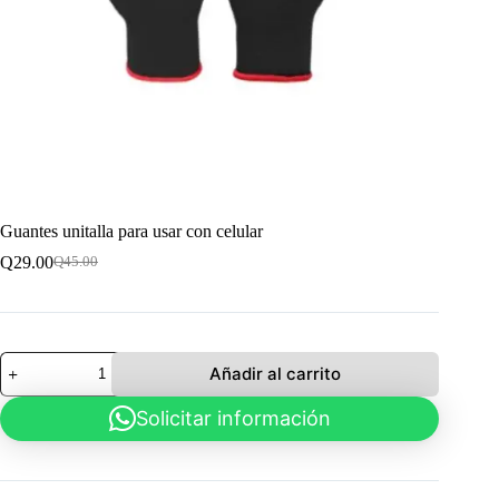
Guantes unitalla para usar con celular
Q
29.00
Q
45.00
El
El
precio
precio
original
actual
era:
es:
Q45.00.
Q29.00.
Guantes
Añadir al carrito
unitalla
para
Solicitar información
usar
con
celular
cantidad