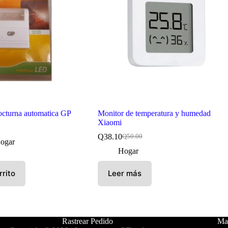
cturna automatica GP
Monitor de temperatura y humedad
Xiaomi
Q
38.10
Q
50.00
El
El
ogar
precio
precio
Hogar
original
actual
era:
es:
rrito
Leer más
Q50.00.
Q38.10.
Rastrear Pedido
May