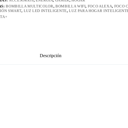
ÍAS:
ACCESORIOS
,
ENERGÍA
,
GAMER
,
HOGAR
AS:
BOMBILLA MULTICOLOR
,
BOMBILLA WIFI
,
FOCO ALEXA
,
FOCO 
IÓN SMART
,
LUZ LED INTELIGENTE
,
LUZ PARA HOGAR INTELIGENT
TA+
Descripción