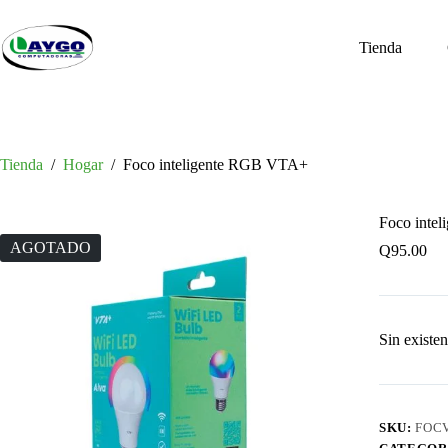
Saltar
al
contenido
Tienda
Tienda
/
Hogar
/
Foco inteligente RGB VTA+
Foco inte
AGOTADO
Q
95.00
Sin existen
SKU:
FOC