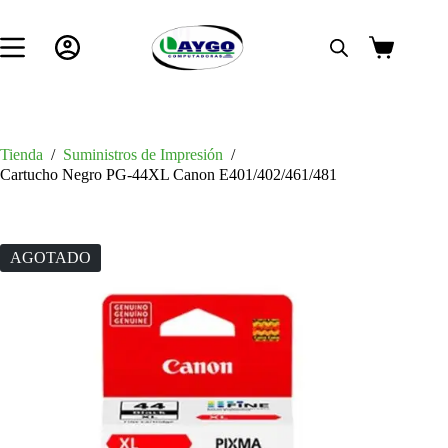
Saltar
al
contenido
Carro
de
compra
Tienda
/
Suministros de Impresión
/
Cartucho Negro PG-44XL Canon E401/402/461/481
AGOTADO