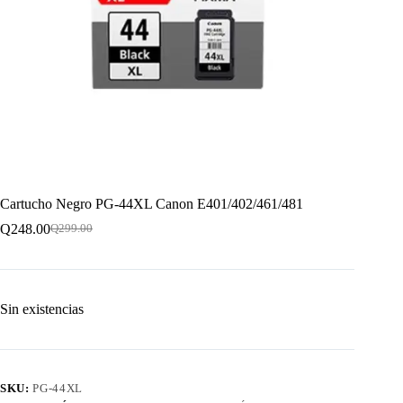
Cartucho Negro PG-44XL Canon E401/402/461/481
Q
248.00
Q
299.00
El
El
precio
precio
original
actual
era:
es:
Q299.00.
Q248.00.
Sin existencias
SKU:
PG-44XL