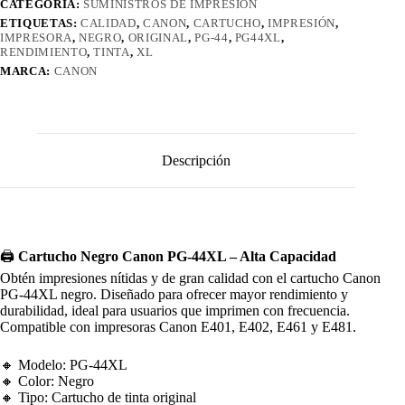
CATEGORÍA:
SUMINISTROS DE IMPRESIÓN
ETIQUETAS:
CALIDAD
,
CANON
,
CARTUCHO
,
IMPRESIÓN
,
IMPRESORA
,
NEGRO
,
ORIGINAL
,
PG-44
,
PG44XL
,
RENDIMIENTO
,
TINTA
,
XL
MARCA:
CANON
Descripción
🖨️
Cartucho Negro Canon PG-44XL – Alta Capacidad
Obtén impresiones nítidas y de gran calidad con el cartucho Canon
PG-44XL negro. Diseñado para ofrecer mayor rendimiento y
durabilidad, ideal para usuarios que imprimen con frecuencia.
Compatible con impresoras Canon E401, E402, E461 y E481.
🔸 Modelo: PG-44XL
🔸 Color: Negro
🔸 Tipo: Cartucho de tinta original