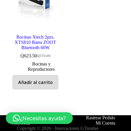
Bocinas Xtech 2pzs.
XTS810 Barra ZOOT
Bluetooth 60W
Q
623.50
Q
775.00
El
El
precio
precio
Bocinas y
original
actual
Reproductores
era:
es:
Q775.00.
Q623.50.
Añadir al carrito
¿Necesitas ayuda?
Tienda
Contáctanos
Rastrear Pedido
Mayorista
Mi Cuenta
Copyright © 2026 -
Innovaciones GTiendas