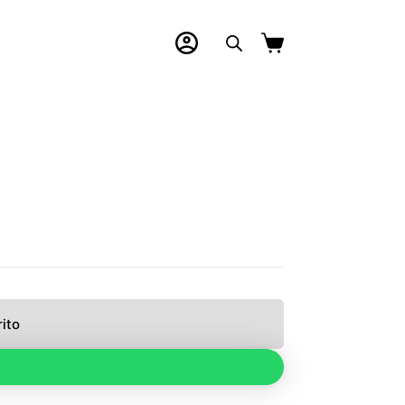
Carro
de
compra
rito