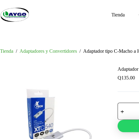
Saltar
al
contenido
Tienda
Tienda
/
Adaptadores y Convertidores
/
Adaptador tipo C-Macho 
Adaptado
Q
135.00
Adaptador
tipo
C-
Macho
a
HDMI-
H