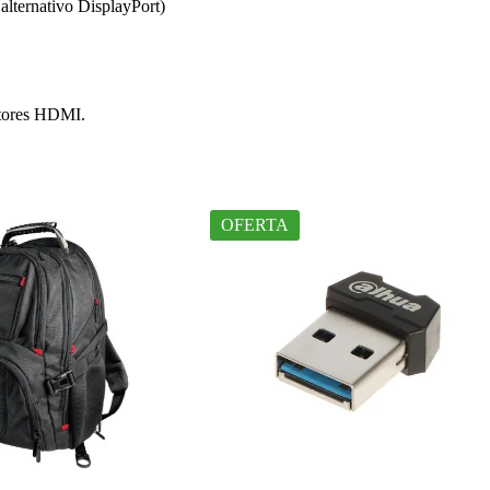
lternativo DisplayPort)
ctores HDMI.
OFERTA