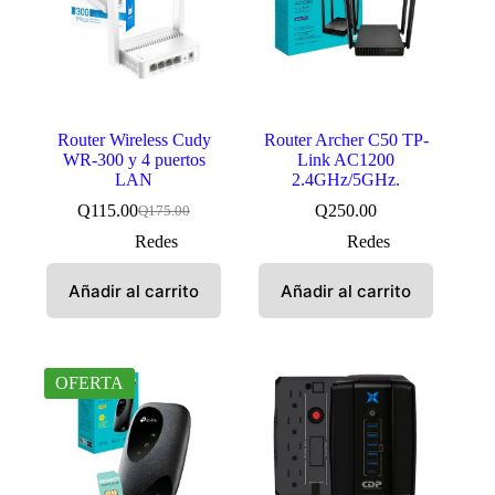
Router Wireless Cudy
Router Archer C50 TP-
WR-300 y 4 puertos
Link AC1200
LAN
2.4GHz/5GHz.
Q
115.00
Q
250.00
Q
175.00
El
El
precio
precio
Redes
Redes
original
actual
era:
es:
Añadir al carrito
Añadir al carrito
Q175.00.
Q115.00.
OFERTA