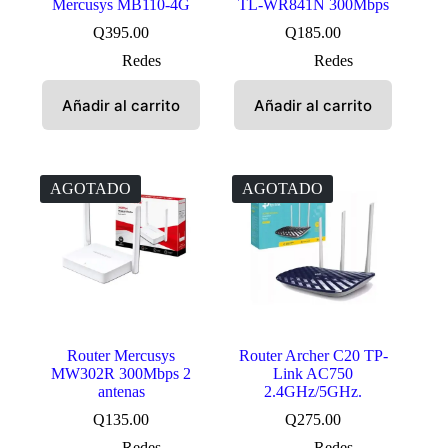
Mercusys MB110-4G
TL-WR841N 300Mbps
Q
395.00
Q
185.00
Redes
Redes
Añadir al carrito
Añadir al carrito
AGOTADO
AGOTADO
Router Mercusys
Router Archer C20 TP-
MW302R 300Mbps 2
Link AC750
antenas
2.4GHz/5GHz.
Q
135.00
Q
275.00
Redes
Redes