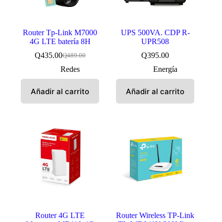
Router Tp-Link M7000
UPS 500VA. CDP R-
4G LTE batería 8H
UPR508
Q
435.00
Q
395.00
Q
489.00
El
El
precio
precio
Redes
Energía
original
actual
era:
es:
Añadir al carrito
Añadir al carrito
Q489.00.
Q435.00.
Router 4G LTE
Router Wireless TP-Link