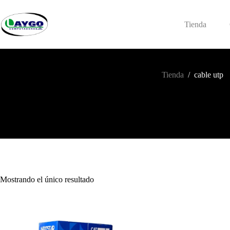
Saltar
al
contenido
Tienda
Tienda
/
cable utp
Mostrando el único resultado