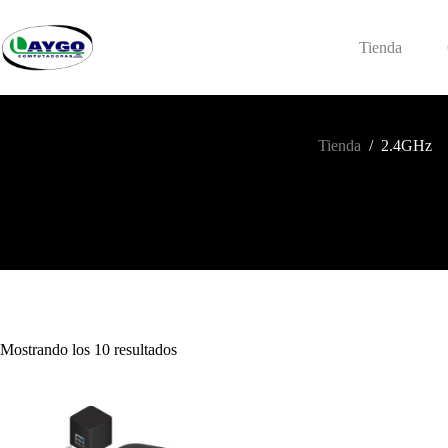
Saltar
al
contenido
Tienda
Tienda
/
2.4GHz
Mostrando los 10 resultados