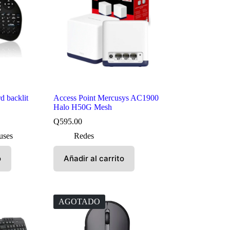
d backlit
Access Point Mercusys AC1900
Halo H50G Mesh
Q
595.00
uses
Redes
o
Añadir al carrito
AGOTADO