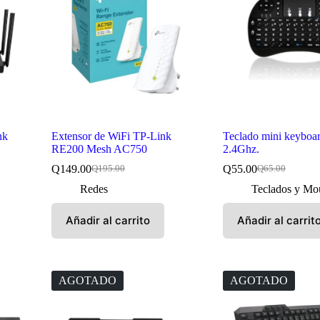
nk
Extensor de WiFi TP-Link
Teclado mini keyboar
RE200 Mesh AC750
2.4Ghz.
Q
149.00
Q
55.00
Q
195.00
Q
65.00
El
El
El
El
precio
precio
precio
precio
Redes
Teclados y Mo
original
actual
original
actual
era:
es:
era:
es:
Añadir al carrito
Añadir al carrit
Q195.00.
Q149.00.
Q65.00.
Q55.00.
AGOTADO
AGOTADO