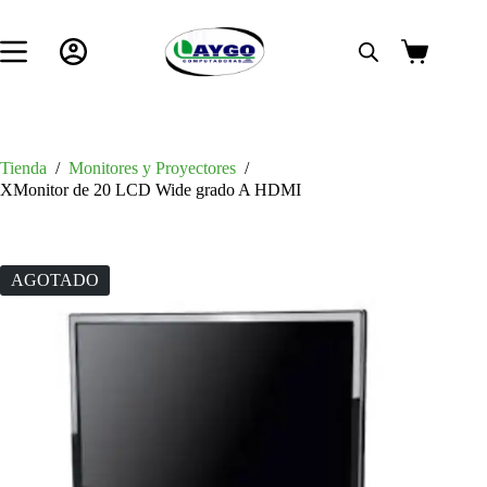
Saltar
al
contenido
Carro
de
compra
Tienda
/
Monitores y Proyectores
/
XMonitor de 20 LCD Wide grado A HDMI
AGOTADO