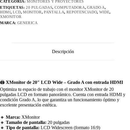
CATEGORÍA:
MONITORES Y PROYECTORES
ETIQUETAS:
20 PULGADAS
,
COMPUTADORA
,
GRADO A
,
HDMI
,
LCD
,
MONITOR
,
PANTALLA
,
REPOTENCIADO
,
WIDE
,
XMONITOR
MARCA:
GENERICA
Descripción
🖨️
XMonitor de 20″ LCD Wide – Grado A con entrada HDMI
Optimiza tu espacio de trabajo con el monitor XMonitor de 20
pulgadas LCD en formato panorámico. Cuenta con entrada HDMI y
condición Grado A, lo que garantiza un funcionamiento óptimo y
excelente presentación estética.
🔸
Marca:
XMonitor
🔸
Tamaño de pantalla:
20 pulgadas
🔸
Tipo de pantalla:
LCD Widescreen (formato 16:9)