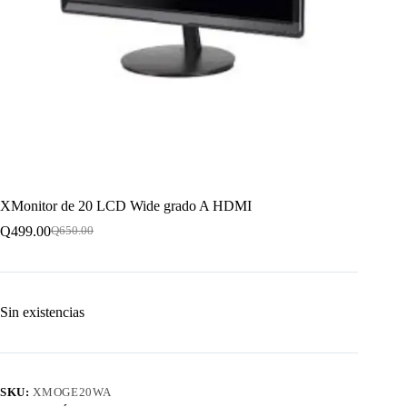
XMonitor de 20 LCD Wide grado A HDMI
Q
499.00
Q
650.00
El
El
precio
precio
original
actual
era:
es:
Q650.00.
Q499.00.
Sin existencias
SKU:
XMOGE20WA