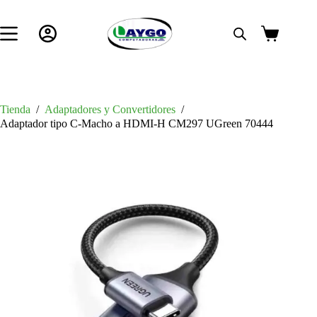
Saltar
al
contenido
Carro
de
compra
Tienda
/
Adaptadores y Convertidores
/
Adaptador tipo C-Macho a HDMI-H CM297 UGreen 70444