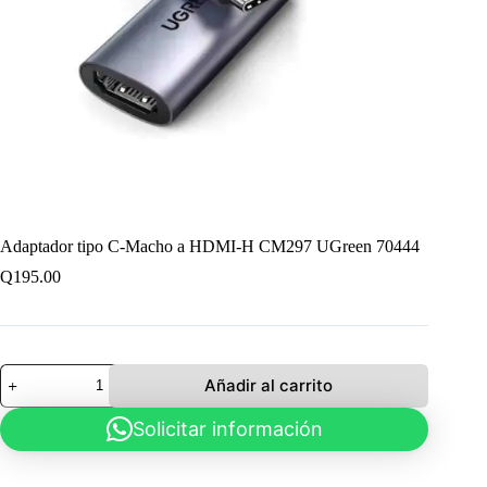
Adaptador tipo C-Macho a HDMI-H CM297 UGreen 70444
Q
195.00
Adaptador
Añadir al carrito
tipo
C-
Solicitar información
Macho
a
HDMI-
H