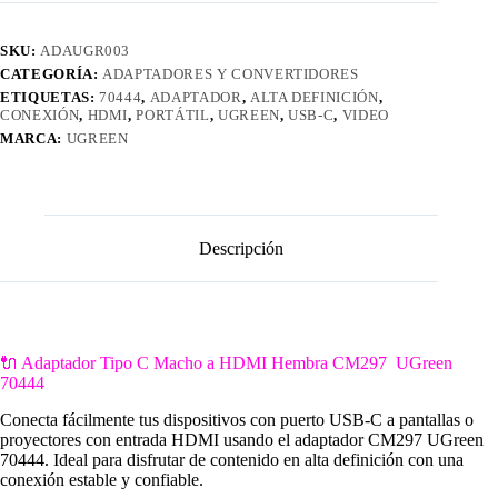
CM297
UGreen
SKU:
ADAUGR003
70444
cantidad
CATEGORÍA:
ADAPTADORES Y CONVERTIDORES
ETIQUETAS:
70444
,
ADAPTADOR
,
ALTA DEFINICIÓN
,
CONEXIÓN
,
HDMI
,
PORTÁTIL
,
UGREEN
,
USB-C
,
VIDEO
MARCA:
UGREEN
Descripción
🔌 Adaptador Tipo C Macho a HDMI Hembra CM297 UGreen
70444
Conecta fácilmente tus dispositivos con puerto USB-C a pantallas o
proyectores con entrada HDMI usando el adaptador CM297 UGreen
70444. Ideal para disfrutar de contenido en alta definición con una
conexión estable y confiable.