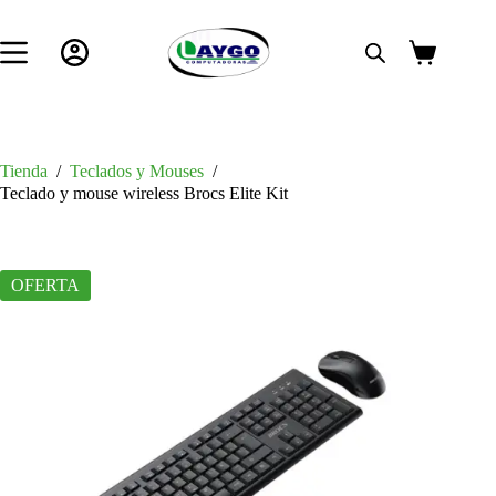
Saltar
al
contenido
Carro
de
compra
Tienda
/
Teclados y Mouses
/
Teclado y mouse wireless Brocs Elite Kit
OFERTA