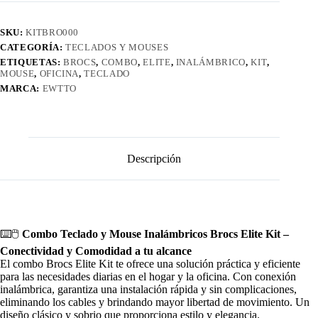
cantidad
SKU:
KITBRO000
CATEGORÍA:
TECLADOS Y MOUSES
ETIQUETAS:
BROCS
,
COMBO
,
ELITE
,
INALÁMBRICO
,
KIT
,
MOUSE
,
OFICINA
,
TECLADO
MARCA:
EWTTO
Descripción
⌨️🖱️
Combo Teclado y Mouse Inalámbricos Brocs Elite Kit –
Conectividad y Comodidad a tu alcance
El combo Brocs Elite Kit te ofrece una solución práctica y eficiente
para las necesidades diarias en el hogar y la oficina.
Con conexión
inalámbrica, garantiza una instalación rápida y sin complicaciones,
eliminando los cables y brindando mayor libertad de movimiento. U
n
diseño clásico y sobrio que proporciona estilo y elegancia.