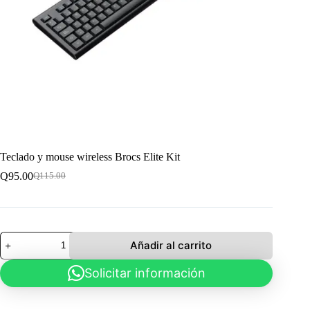
Teclado y mouse wireless Brocs Elite Kit
Q
95.00
Q
115.00
El
El
precio
precio
original
actual
era:
es:
Q115.00.
Q95.00.
Teclado
Añadir al carrito
y
mouse
Solicitar información
wireless
Brocs
Elite
Kit