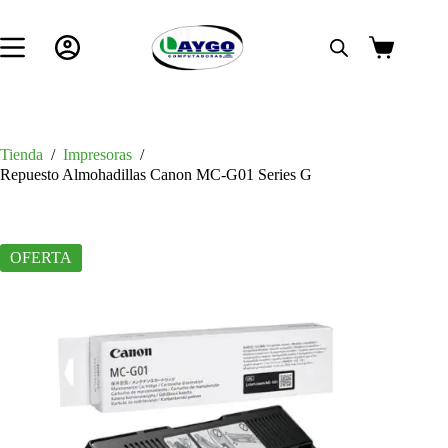
Saltar
al
contenido
Carro
de
compra
Tienda
/
Impresoras
/
Repuesto Almohadillas Canon MC-G01 Series G
OFERTA