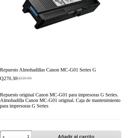
Repuesto Almohadillas Canon MC-G01 Series G
Q
270.30
Q
320.00
El
El
precio
precio
original
actual
Repuesto original Canon MC-G01 para impresoras G Series.
era:
es:
Almohadilla Canon MC-G01 original. Caja de mantenimiento
Q320.00.
Q270.30.
para impresoras G Series
Repuesto
Añadir al carrito
Almohadillas