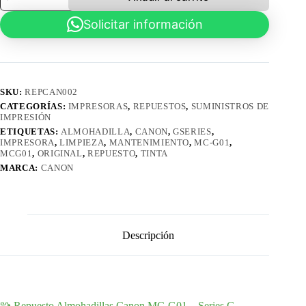
Canon
Solicitar información
MC-
G01
Series
G
cantidad
SKU:
REPCAN002
CATEGORÍAS:
IMPRESORAS
,
REPUESTOS
,
SUMINISTROS DE
IMPRESIÓN
ETIQUETAS:
ALMOHADILLA
,
CANON
,
GSERIES
,
IMPRESORA
,
LIMPIEZA
,
MANTENIMIENTO
,
MC-G01
,
MCG01
,
ORIGINAL
,
REPUESTO
,
TINTA
MARCA:
CANON
Descripción
🧩 Repuesto Almohadillas Canon MC-G01 – Series G