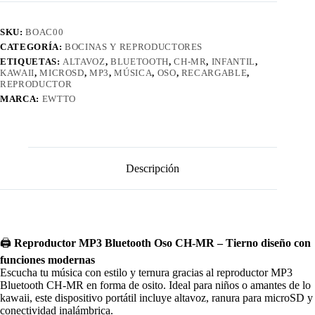
SKU:
BOAC00
CATEGORÍA:
BOCINAS Y REPRODUCTORES
ETIQUETAS:
ALTAVOZ
,
BLUETOOTH
,
CH‑MR
,
INFANTIL
,
KAWAII
,
MICROSD
,
MP3
,
MÚSICA
,
OSO
,
RECARGABLE
,
REPRODUCTOR
MARCA:
EWTTO
Descripción
🖨️
Reproductor MP3 Bluetooth Oso CH‑MR – Tierno diseño con
funciones modernas
Escucha tu música con estilo y ternura gracias al reproductor MP3
Bluetooth CH‑MR en forma de osito. Ideal para niños o amantes de lo
kawaii, este dispositivo portátil incluye altavoz, ranura para microSD y
conectividad inalámbrica.