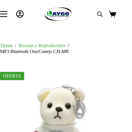
Saltar
al
contenido
Carro
de
compra
Tienda
/
Bocinas y Reproductores
/
MP3 Bluetooth Oso/Conejo CH-MR
OFERTA