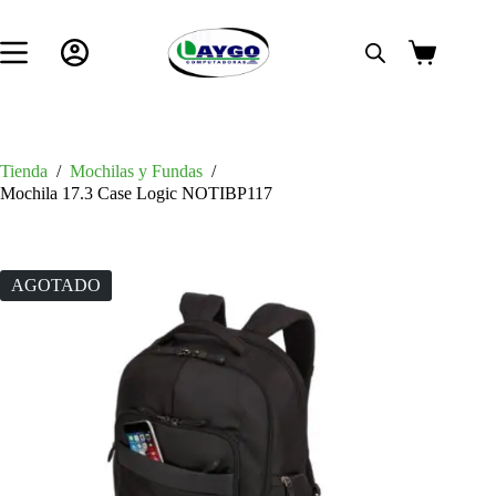
Saltar
al
contenido
Carro
de
compra
Tienda
/
Mochilas y Fundas
/
Mochila 17.3 Case Logic NOTIBP117
AGOTADO