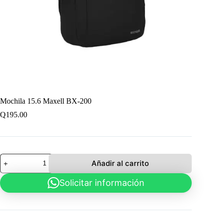
Mochila 15.6 Maxell BX-200
Q
195.00
Mochila
Añadir al carrito
15.6
Maxell
Solicitar información
BX-
200
cantidad