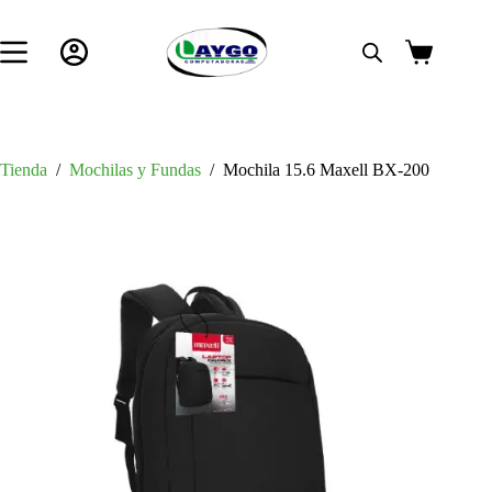
Saltar
al
contenido
Carro
de
compra
Tienda
/
Mochilas y Fundas
/
Mochila 15.6 Maxell BX-200