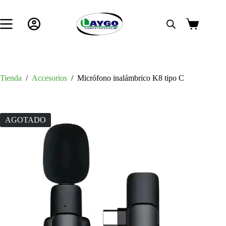
Saltar
al
contenido
Carro
de
compra
Tienda
/
Accesorios
/
Micrófono inalámbrico K8 tipo C
AGOTADO