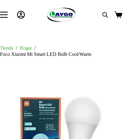
Saltar
al
contenido
Carro
de
compra
Tienda
/
Hogar
/
Foco Xiaomi Mi Smart LED Bulb Cool/Warm