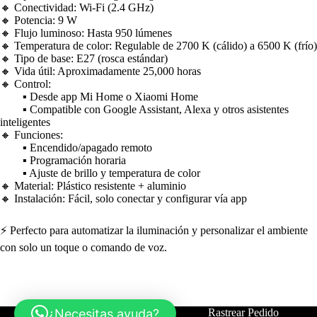
🔸 Conectividad: Wi-Fi (2.4 GHz)
🔸 Potencia: 9 W
🔸 Flujo luminoso: Hasta 950 lúmenes
🔸 Temperatura de color: Regulable de 2700 K (cálido) a 6500 K (frío)
🔸 Tipo de base: E27 (rosca estándar)
🔸 Vida útil: Aproximadamente 25,000 horas
🔸 Control:
▪ Desde app Mi Home o Xiaomi Home
▪ Compatible con Google Assistant, Alexa y otros asistentes
inteligentes
🔸 Funciones:
▪ Encendido/apagado remoto
▪ Programación horaria
▪ Ajuste de brillo y temperatura de color
🔸 Material: Plástico resistente + aluminio
🔸 Instalación: Fácil, solo conectar y configurar vía app
⚡ Perfecto para automatizar la iluminación y personalizar el ambiente
con solo un toque o comando de voz.
¿Necesitas ayuda?
Tienda
Contáctanos
Rastrear Pedido