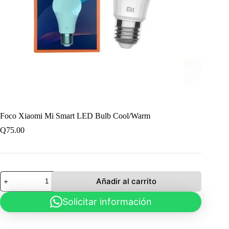
Foco Xiaomi Mi Smart LED Bulb Cool/Warm
Q
75.00
Foco
Añadir al carrito
Xiaomi
Mi
Solicitar información
Smart
LED
Bulb
Cool/Warm